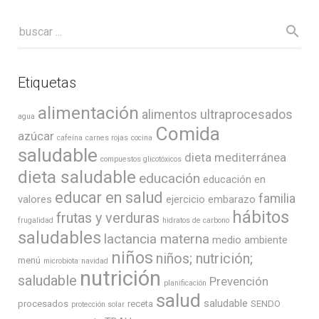
Etiquetas
alimentación
alimentos ultraprocesados
agua
Comida
azúcar
cafeína
carnes rojas
cocina
saludable
dieta mediterránea
compuestos glicotóxicos
dieta saludable
educación
educación en
educar en salud
familia
valores
ejercicio
embarazo
hábitos
frutas y verduras
frugalidad
hidratos de carbono
saludables
lactancia materna
medio ambiente
niños
niños; nutrición;
menú
microbiota
navidad
nutrición
saludable
Prevención
planificación
salud
saludable
procesados
receta
SENDO
protección solar