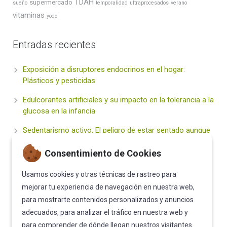
TDAH
supermercado
sueño
temporalidad
ultraprocesados
verano
vitaminas
yodo
Entradas recientes
Exposición a disruptores endocrinos en el hogar:
Plásticos y pesticidas
Edulcorantes artificiales y su impacto en la tolerancia a la
glucosa en la infancia
Sedentarismo activo: El peligro de estar sentado aunque
hagas deporte
Consentimiento de Cookies
Hidratación inteligente vs. Bebidas «Healthy» (Energy
drinks y zumos): ¿Qué deben beber nuestros hijos?
Usamos cookies y otras técnicas de rastreo para
mejorar tu experiencia de navegación en nuestra web,
El Sueño Infantil: Un Pilar Fundamental para la Salud
para mostrarte contenidos personalizados y anuncios
Metabólica de Vuestros Hijos
adecuados, para analizar el tráfico en nuestra web y
para comprender de dónde llegan nuestros visitantes.