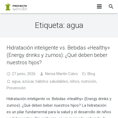
INICIO
Etiqueta:
agua
¿SABÍAS QUE…?
EQUIPO
Hidratación inteligente vs. Bebidas «Healthy»
(Energy drinks y zumos): ¿Qué deben beber
APÚNTATE
nuestros hijos?
PARTICIPANTES
27 junio, 2026
Nerea Martín Calvo
Blog
INVESTIGADORES
agua
,
azúcar
,
hábitos saludables
,
niños
,
nutrición
,
Prevención
CONTACTO
Hidratación inteligente vs. Bebidas «Healthy» (Energy drinks y
zumos): ¿Qué deben beber nuestros hijos? La hidratación
es un pilar fundamental para la salud y el desarrollo de niños