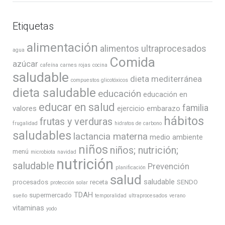
Etiquetas
alimentación
alimentos ultraprocesados
agua
Comida
azúcar
cafeína
carnes rojas
cocina
saludable
dieta mediterránea
compuestos glicotóxicos
dieta saludable
educación
educación en
educar en salud
familia
valores
ejercicio
embarazo
hábitos
frutas y verduras
frugalidad
hidratos de carbono
saludables
lactancia materna
medio ambiente
niños
niños; nutrición;
menú
microbiota
navidad
nutrición
saludable
Prevención
planificación
salud
saludable
procesados
receta
SENDO
protección solar
TDAH
supermercado
sueño
temporalidad
ultraprocesados
verano
vitaminas
yodo