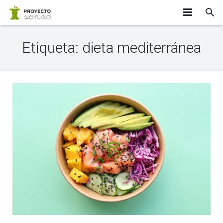
INICIO
Etiqueta:
dieta mediterránea
¿SABÍAS QUE…?
EQUIPO
APÚNTATE
PARTICIPANTES
INVESTIGADORES
CONTACTO