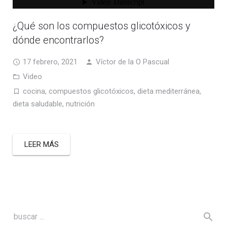
¿Qué son los compuestos glicotóxicos y
dónde encontrarlos?
17 febrero, 2021
Víctor de la O Pascual
Video
cocina
,
compuestos glicotóxicos
,
dieta mediterránea
,
dieta saludable
,
nutrición
LEER MÁS