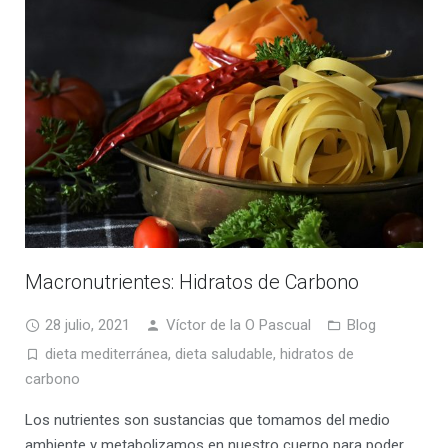
Macronutrientes: Hidratos de Carbono
28 julio, 2021
Víctor de la O Pascual
Blog
dieta mediterránea
,
dieta saludable
,
hidratos de
carbono
Los nutrientes son sustancias que tomamos del medio
ambiente y metabolizamos en nuestro cuerpo para poder