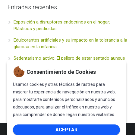
Entradas recientes
Exposición a disruptores endocrinos en el hogar:
Plásticos y pesticidas
Edulcorantes artificiales y su impacto en la tolerancia a la
glucosa en la infancia
Sedentarismo activo: El peligro de estar sentado aunque
hagas deporte
Consentimiento de Cookies
Hidratación inteligente vs. Bebidas «Healthy» (Energy
drinks y zumos): ¿Qué deben beber nuestros hijos?
Usamos cookies y otras técnicas de rastreo para
mejorar tu experiencia de navegación en nuestra web,
El Sueño Infantil: Un Pilar Fundamental para la Salud
para mostrarte contenidos personalizados y anuncios
Metabólica de Vuestros Hijos
adecuados, para analizar el tráfico en nuestra web y
para comprender de dónde llegan nuestros visitantes.
ACEPTAR
Proyecto SENDO © 2018 All rights
Bannú