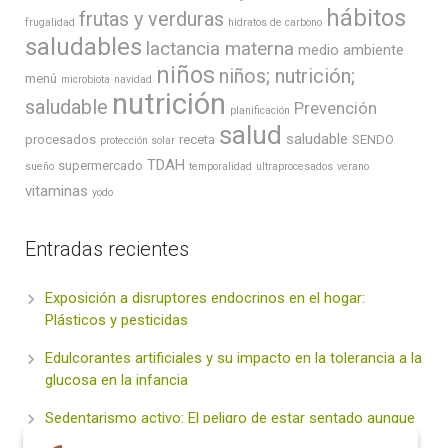
hábitos
frutas y verduras
frugalidad
hidratos de carbono
saludables
lactancia materna
medio ambiente
niños
niños; nutrición;
menú
microbiota
navidad
nutrición
saludable
Prevención
planificación
salud
saludable
procesados
receta
SENDO
protección solar
TDAH
supermercado
sueño
temporalidad
ultraprocesados
verano
vitaminas
yodo
Entradas recientes
Exposición a disruptores endocrinos en el hogar:
Plásticos y pesticidas
Edulcorantes artificiales y su impacto en la tolerancia a la
glucosa en la infancia
Sedentarismo activo: El peligro de estar sentado aunque
hagas deporte