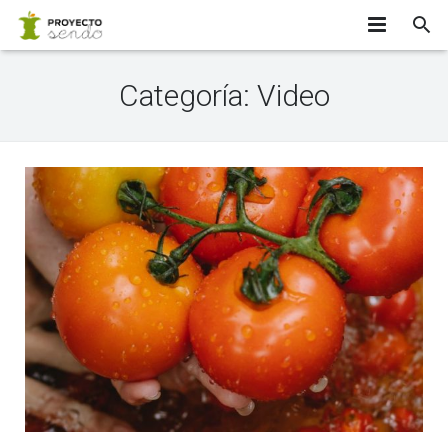
INICIO
Categoría:
Video
¿SABÍAS QUE…?
EQUIPO
APÚNTATE
PARTICIPANTES
INVESTIGADORES
CONTACTO