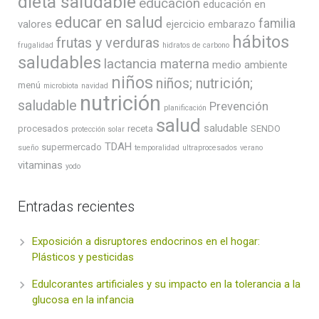
dieta saludable
educación
educación en
educar en salud
familia
valores
ejercicio
embarazo
hábitos
frutas y verduras
frugalidad
hidratos de carbono
saludables
lactancia materna
medio ambiente
niños
niños; nutrición;
menú
microbiota
navidad
nutrición
saludable
Prevención
planificación
salud
saludable
procesados
receta
SENDO
protección solar
TDAH
supermercado
sueño
temporalidad
ultraprocesados
verano
vitaminas
yodo
Entradas recientes
Exposición a disruptores endocrinos en el hogar:
Plásticos y pesticidas
Edulcorantes artificiales y su impacto en la tolerancia a la
glucosa en la infancia