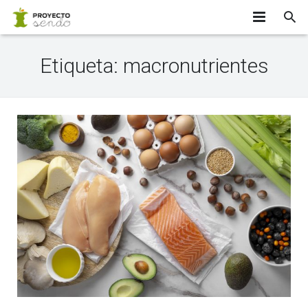
INICIO
Etiqueta:
macronutrientes
¿SABÍAS QUE…?
EQUIPO
APÚNTATE
PARTICIPANTES
INVESTIGADORES
CONTACTO