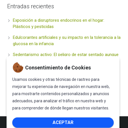
Entradas recientes
Exposición a disruptores endocrinos en el hogar:
Plásticos y pesticidas
Edulcorantes artificiales y su impacto en la tolerancia a la
glucosa en la infancia
Sedentarismo activo: El peligro de estar sentado aunque
hagas deporte
Consentimiento de Cookies
Hidratación inteligente vs. Bebidas «Healthy» (Energy
drinks y zumos): ¿Qué deben beber nuestros hijos?
Usamos cookies y otras técnicas de rastreo para
mejorar tu experiencia de navegación en nuestra web,
El Sueño Infantil: Un Pilar Fundamental para la Salud
para mostrarte contenidos personalizados y anuncios
Metabólica de Vuestros Hijos
adecuados, para analizar el tráfico en nuestra web y
para comprender de dónde llegan nuestros visitantes.
ACEPTAR
Proyecto SENDO © 2018 All rights
Bannú