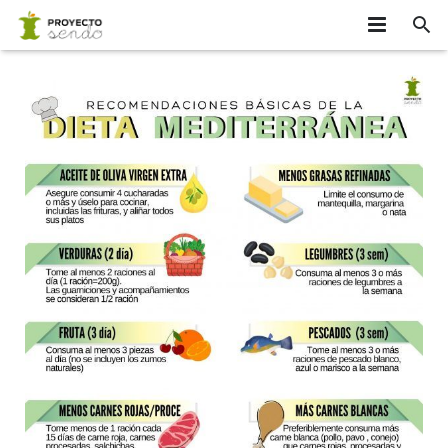
INICIO
¿SABÍAS QUE…?
EQUIPO
APÚNTATE
PARTICIPANTES
INVESTIGADORES
CONTACTO