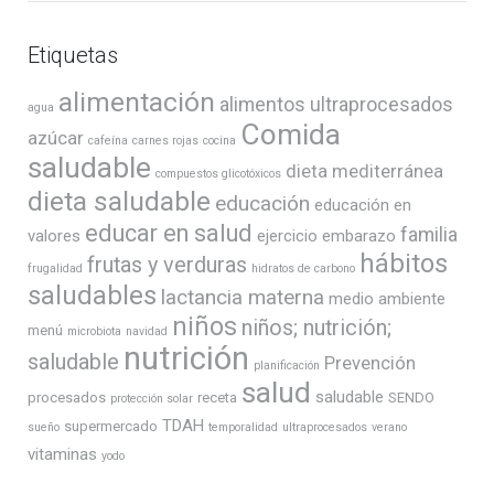
Etiquetas
alimentación
alimentos ultraprocesados
agua
Comida
azúcar
cafeína
carnes rojas
cocina
saludable
dieta mediterránea
compuestos glicotóxicos
dieta saludable
educación
educación en
educar en salud
familia
valores
ejercicio
embarazo
hábitos
frutas y verduras
frugalidad
hidratos de carbono
saludables
lactancia materna
medio ambiente
niños
niños; nutrición;
menú
microbiota
navidad
nutrición
saludable
Prevención
planificación
salud
saludable
procesados
receta
SENDO
protección solar
TDAH
supermercado
sueño
temporalidad
ultraprocesados
verano
vitaminas
yodo