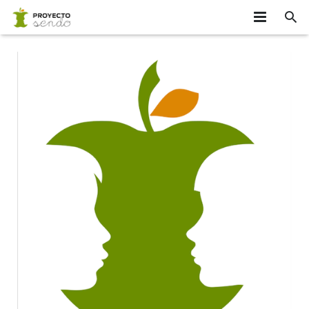
INICIO
¿SABÍAS QUE…?
EQUIPO
APÚNTATE
PARTICIPANTES
INVESTIGADORES
CONTACTO