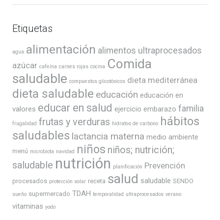
Etiquetas
alimentación
alimentos ultraprocesados
agua
Comida
azúcar
cafeína
carnes rojas
cocina
saludable
dieta mediterránea
compuestos glicotóxicos
dieta saludable
educación
educación en
educar en salud
familia
valores
ejercicio
embarazo
hábitos
frutas y verduras
frugalidad
hidratos de carbono
saludables
lactancia materna
medio ambiente
niños
niños; nutrición;
menú
microbiota
navidad
nutrición
saludable
Prevención
planificación
salud
saludable
procesados
receta
SENDO
protección solar
TDAH
supermercado
sueño
temporalidad
ultraprocesados
verano
vitaminas
yodo