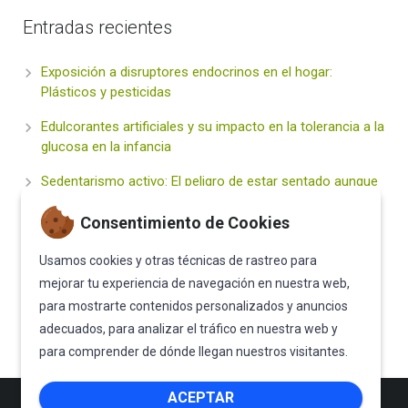
Entradas recientes
Exposición a disruptores endocrinos en el hogar:
Plásticos y pesticidas
Edulcorantes artificiales y su impacto en la tolerancia a la
glucosa en la infancia
Sedentarismo activo: El peligro de estar sentado aunque
hagas deporte
Consentimiento de Cookies
Hidratación inteligente vs. Bebidas «Healthy» (Energy
drinks y zumos): ¿Qué deben beber nuestros hijos?
Usamos cookies y otras técnicas de rastreo para
mejorar tu experiencia de navegación en nuestra web,
El Sueño Infantil: Un Pilar Fundamental para la Salud
para mostrarte contenidos personalizados y anuncios
Metabólica de Vuestros Hijos
adecuados, para analizar el tráfico en nuestra web y
para comprender de dónde llegan nuestros visitantes.
ACEPTAR