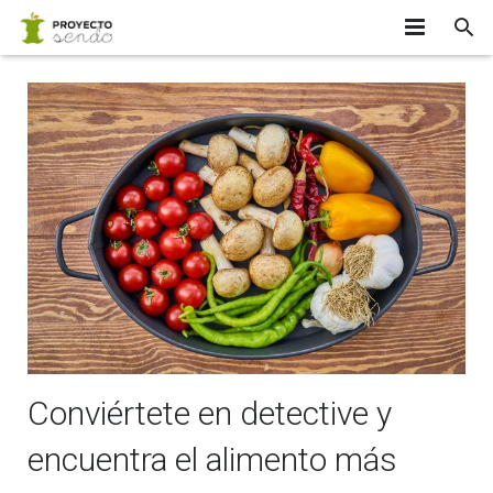
INICIO
¿SABÍAS QUE…?
EQUIPO
APÚNTATE
PARTICIPANTES
INVESTIGADORES
CONTACTO
Conviértete en detective y
encuentra el alimento más