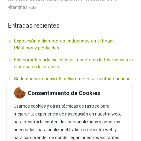
vitaminas
yodo
Entradas recientes
Exposición a disruptores endocrinos en el hogar:
Plásticos y pesticidas
Edulcorantes artificiales y su impacto en la tolerancia a la
glucosa en la infancia
Sedentarismo activo: El peligro de estar sentado aunque
hagas deporte
Consentimiento de Cookies
Hidratación inteligente vs. Bebidas «Healthy» (Energy
drinks y zumos): ¿Qué deben beber nuestros hijos?
Usamos cookies y otras técnicas de rastreo para
mejorar tu experiencia de navegación en nuestra web,
El Sueño Infantil: Un Pilar Fundamental para la Salud
para mostrarte contenidos personalizados y anuncios
Metabólica de Vuestros Hijos
adecuados, para analizar el tráfico en nuestra web y
para comprender de dónde llegan nuestros visitantes.