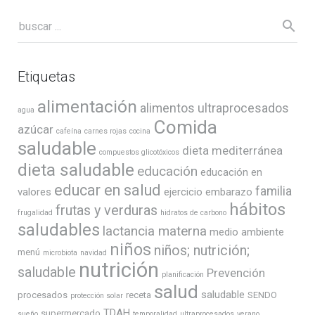
Etiquetas
alimentación
alimentos ultraprocesados
agua
Comida
azúcar
cafeína
carnes rojas
cocina
saludable
dieta mediterránea
compuestos glicotóxicos
dieta saludable
educación
educación en
educar en salud
familia
valores
ejercicio
embarazo
hábitos
frutas y verduras
frugalidad
hidratos de carbono
saludables
lactancia materna
medio ambiente
niños
niños; nutrición;
menú
microbiota
navidad
nutrición
saludable
Prevención
planificación
salud
saludable
procesados
receta
SENDO
protección solar
TDAH
supermercado
sueño
temporalidad
ultraprocesados
verano